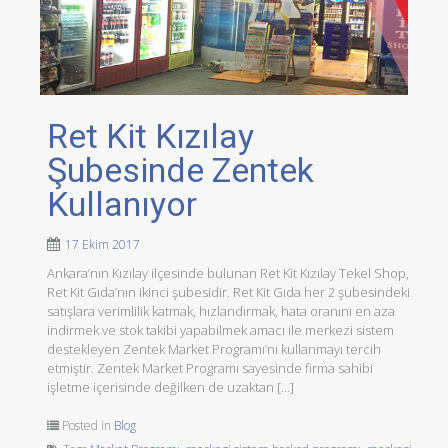
Ret Kit Kızılay
Şubesinde Zentek
Kullanıyor
17 Ekim 2017
Ankara’nın Kızılay ilçesinde bulunan Ret Kit Kızılay Tekel Shop,
Ret Kit Gıda’nın ikinci şubesidir. Ret Kit Gıda her 2 şubesindeki
satışlara verimlilik katmak, hızlandırmak, hata oranını en aza
indirmek ve stok takibi yapabilmek amacı ile merkezi sistem
destekleyen Zentek Market Programı’nı kullanmayı tercih
etmiştir. Zentek Market Programı sayesinde firma sahibi
işletme içerisinde değilken de uzaktan […]
Posted in
Blog