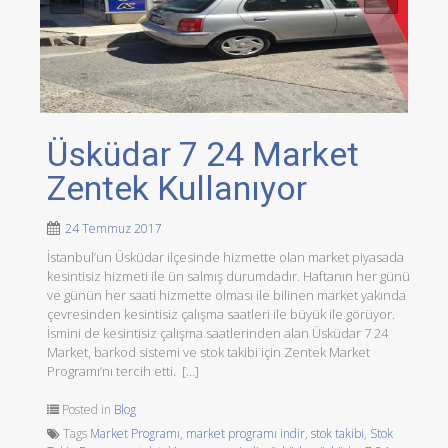
Üsküdar 7 24 Market
Zentek Kullanıyor
24 Temmuz 2017
İstanbul’un Üsküdar ilçesinde hizmette olan market piyasada
kesintisiz hizmeti ile ün salmış durumdadır. Haftanın her günü
ve günün her saati hizmette olması ile bilinen market yakında
çevresinden kesintisiz çalışma saatleri ile büyük ile görüyor.
İsmini de kesintisiz çalışma saatlerinden alan Üsküdar 7 24
Market, barkod sistemi ve stok takibi için Zentek Market
Programı’nı tercih etti. […]
Posted in
Blog
Tags
Market Programı
,
market programı indir
,
stok takibi
,
Stok