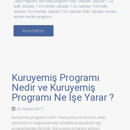
Takip Programı
,
stok takip programı indir
,
üsküdar
,
üsküdar 7 24
büfe
,
üsküdar 7 24 market
,
üsküdar 7-24
,
üsküdar 7/24 büfe
,
üsküdar 7/24 market
,
üsküdar 724
,
üsküdar büfe
,
üsküdar market
,
zentek market programı
Read More
Kuruyemiş Programı
Nedir ve Kuruyemiş
Programı Ne İşe Yarar ?
25 Haziran 2017
Kuruyemiş programı nedir ? Kuruyemiş ve türevini satan
işletmelerin mağazalarında rahatlıkla kullanabileceği
programlardan birisidir. Kuruyemiş programı gelişen