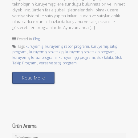
teknolojinin kuruyemişçilere sunduğu bulunmaz bir veli nimet
diyebiliriz. Birden fazla şubeli işletmeler dahil olmak üzere
vardiya sistemi ile satış yapma imkanı sunan ve satışları anlık
olarak arka ekranli cihazlarda karşılama ve satış ekranı ile
gösterebilen programlardır. Aynı zamanda […]
Posted in
Blog
Tags
kuruyemiş
,
kuruyemiş rapor programı
,
kuruyemiş satış
programı
,
kuruyemiş stok takip
,
kuruyemiş stok takip programı
,
kuruyemiş terazi programı
,
kuruyemişçi programı
,
stok takibi
,
Stok
Takip Programı
,
veresiye satış programı
Read More
Ürün Arama
Ara: