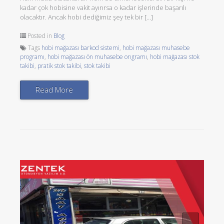
kadar çok hobisine vakit ayırırsa o kadar işlerinde başarılı
olacaktır. Ancak hobi dediğimiz şey tek bir […]
Posted in
Blog
Tags
hobi mağazası barkod sistemi
,
hobi mağazası muhasebe
programı
,
hobi mağazası ön muhasebe orıgramı
,
hobi mağazası stok
takibi
,
pratik stok takibi
,
stok takibi
Read More