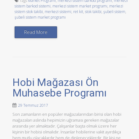
Tags
Market Programı
,
merkezi sistem barkod programı
,
merkezi
sistem barkod sistemi
,
merkezi sistem market programı
,
merkezi
sistem stok takibi
,
merkezi sistemi
,
ret kit
,
stok takibi
,
şubeli sistem
,
şubeli sistem market programı
Read More
Hobi Mağazası Ön
Muhasebe Programı
29 Temmuz 2017
Son zamanların en popüler mağazalarından birisi olan hobi
mağazaları aslında hepimizin uğraması gereken mağazalar
arasında yer almaktadır. Çalışanlar başta olmak üzere her
kişinin bir hobisi olmalıdır. İnsanlar hobilerine vakit ayırdıkça
hem mutlu olacaklardır hem de dinleneceklerdir. Bir kişi ne