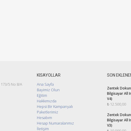
KISAYOLLAR
SON EKLENE
 173/5 No 8/A
Ana Sayfa
Zentek Dokunm
Bayimiz Olun
Bilgisayar All 
Eğitim
V4)
Hakkımızda
₺
12.500,00
Hepsi Bir Kampanyalı
Paketlerimiz
Zentek Dokunm
Hesabım
Bilgisayar All 
Hesap Numaralarımız
V3)
İletişim
₺
10.000,00