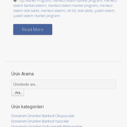
Tags
Market Programı
,
merkezi sistem barkod programı
,
merkezi
sistem barkod sistemi
,
merkezi sistem market programı
,
merkezi
sistem stok takibi
,
merkezi sistemi
,
ret kit
,
stok takibi
,
şubeli sistem
,
şubeli sistem market programı
Read More
Ürün Arama
Ara:
Ürün kategorileri
Donanım Ürünleri Barkod Okuyucular
Donanım Ürünleri Barkod Yazıcılar
Donanım Ürünleri Dokunmatik Bilgisayarlar