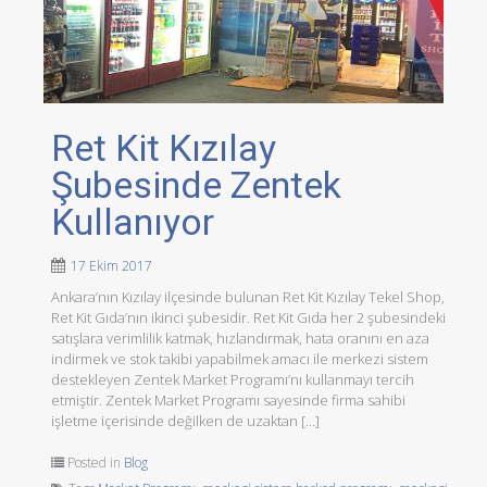
Ret Kit Kızılay
Şubesinde Zentek
Kullanıyor
17 Ekim 2017
Ankara’nın Kızılay ilçesinde bulunan Ret Kit Kızılay Tekel Shop,
Ret Kit Gıda’nın ikinci şubesidir. Ret Kit Gıda her 2 şubesindeki
satışlara verimlilik katmak, hızlandırmak, hata oranını en aza
indirmek ve stok takibi yapabilmek amacı ile merkezi sistem
destekleyen Zentek Market Programı’nı kullanmayı tercih
etmiştir. Zentek Market Programı sayesinde firma sahibi
işletme içerisinde değilken de uzaktan […]
Posted in
Blog