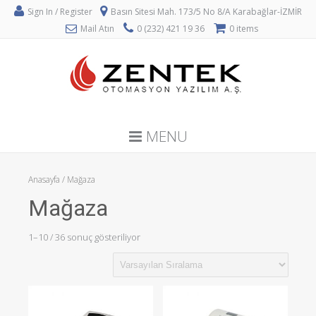
Sign In / Register
Basın Sitesi Mah. 173/5 No 8/A Karabağlar-İZMİR
Mail Atın
0 (232) 421 19 36
0 items
MENU
Anasayfa
/ Mağaza
Mağaza
1–10 / 36 sonuç gösteriliyor