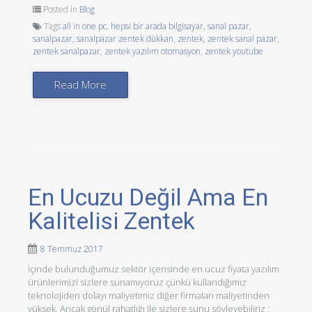
Posted in
Blog
Tags
all in one pc
,
hepsi bir arada bilgisayar
,
sanal pazar
,
sanalpazar
,
sanalpazar zentek dükkan
,
zentek
,
zentek sanal pazar
,
zentek sanalpazar
,
zentek yazılım otomasyon
,
zentek youtube
Read More
En Ucuzu Değil Ama En
Kalitelisi Zentek
8 Temmuz 2017
İçinde bulunduğumuz sektör içerisinde en ucuz fiyata yazılım
ürünlerimizi sizlere sunamıyoruz çünkü kullandığımız
teknolojiden dolayı maliyetimiz diğer firmaları maliyetinden
yüksek. Ancak gönül rahatlığı ile sizlere şunu söyleyebiliriz :