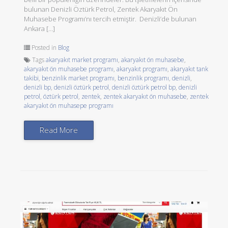
bulunan Denizli Öztürk Petrol, Zentek Akaryakıt Ön
Muhasebe Programı’nı tercih etmiştir. Denizli’de bulunan
Ankara […]
Posted in
Blog
Tags
akaryakıt market programı
,
akaryakıt ön muhasebe
,
akaryakıt ön muhasebe programı
,
akaryakıt programı
,
akaryakıt tank
takibi
,
benzinlik market programı
,
benzinlik programı
,
denizli
,
denizli bp
,
denizli öztürk petrol
,
denizli öztürk petrol bp
,
denizli
petrol
,
öztürk petrol
,
zentek
,
zentek akaryakıt ön muhasebe
,
zentek
akaryakıt ön muhasepe programı
Read More