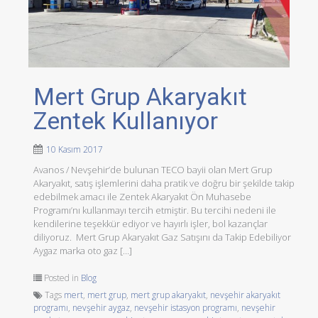
Mert Grup Akaryakıt
Zentek Kullanıyor
10 Kasım 2017
Avanos / Nevşehir’de bulunan TECO bayii olan Mert Grup
Akaryakıt, satış işlemlerini daha pratik ve doğru bir şekilde takip
edebilmek amacı ile Zentek Akaryakıt Ön Muhasebe
Programı’nı kullanmayı tercih etmiştir. Bu tercihi nedeni ile
kendilerine teşekkür ediyor ve hayırlı işler, bol kazançlar
diliyoruz. Mert Grup Akaryakıt Gaz Satışını da Takip Edebiliyor
Aygaz marka oto gaz […]
Posted in
Blog
Tags
mert
,
mert grup
,
mert grup akaryakıt
,
nevşehir akaryakıt
programı
,
nevşehir aygaz
,
nevşehir istasyon programı
,
nevşehir