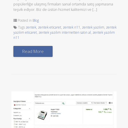
popülerliğe ulaşmış firmaları sanal ortamda satış yapmasına
teşvik ediyor. Biz de üstün hizmet kalitemizi ve […]
Posted in
Blog
Tags
zentek
,
zentek eticaret
,
zentek n11
,
zentek yazılım
,
zentek
yazılım eticaret
,
zentek yazılım internetten satın al
,
zentek yazılım
n11
Read More