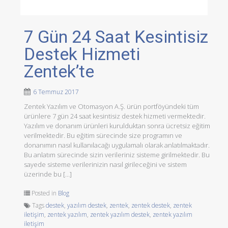
7 Gün 24 Saat Kesintisiz
Destek Hizmeti
Zentek’te
6 Temmuz 2017
Zentek Yazılım ve Otomasyon A.Ş. ürün portföyündeki tüm
ürünlere 7 gün 24 saat kesintisiz destek hizmeti vermektedir.
Yazılım ve donanım ürünleri kurulduktan sonra ücretsiz eğitim
verilmektedir. Bu eğitim sürecinde size programın ve
donanımın nasıl kullanılacağı uygulamalı olarak anlatılmaktadır.
Bu anlatım sürecinde sizin verileriniz sisteme girilmektedir. Bu
sayede sisteme verilerinizin nasıl girileceğini ve sistem
üzerinde bu […]
Posted in
Blog
Tags
destek
,
yazılım destek
,
zentek
,
zentek destek
,
zentek
iletişim
,
zentek yazılım
,
zentek yazılım destek
,
zentek yazılım
iletişim