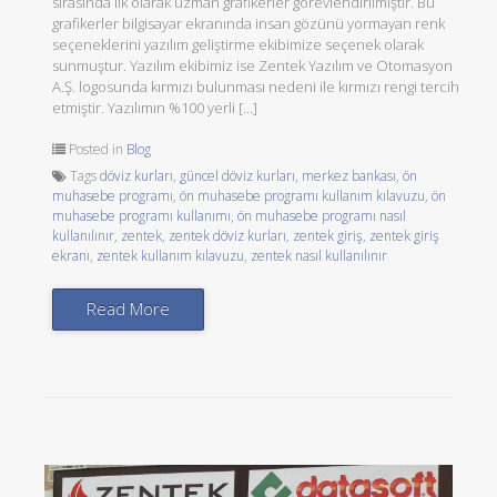
sırasında ilk olarak uzman grafikerler görevlendirilmiştir. Bu
grafikerler bilgisayar ekranında insan gözünü yormayan renk
seçeneklerini yazılım geliştirme ekibimize seçenek olarak
sunmuştur. Yazılım ekibimiz ise Zentek Yazılım ve Otomasyon
A.Ş. logosunda kırmızı bulunması nedeni ile kırmızı rengi tercih
etmiştir. Yazılımın %100 yerli […]
Posted in
Blog
Tags
döviz kurları
,
güncel döviz kurları
,
merkez bankası
,
ön
muhasebe programı
,
ön muhasebe programı kullanım kılavuzu
,
ön
muhasebe programı kullanımı
,
ön muhasebe programı nasıl
kullanılınır
,
zentek
,
zentek döviz kurları
,
zentek giriş
,
zentek giriş
ekranı
,
zentek kullanım kılavuzu
,
zentek nasıl kullanılınır
Read More