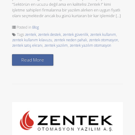
“Sektörün en ucuzu değil ama en kalitelisi Zentek !” kimi
işletme sahipleri firmalarına bir yazılım alırken en uygun fiyatlı
olanı seçmektedir ancak bu günü kurtaran bir kar işlemidir […]
Posted in
Blog
Tags
zentek
,
zentek destek
,
zentek güvenlik
,
zentek kullanım
,
zentek kullanım kılavuzu
,
zentek neden pahalı
,
zentek otomasyon
,
zentek satış ekranı
,
zentek yazılım
,
zentek yazılım otomasyon
Read More