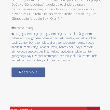
Doğu ve Güneydoğu Anadolu bölgesinde bulunan
müşterilerimiz ve müşterimiz olmayı düşünenlere destek
hizmeti ve ürün temin imkanı vermektedir. Zentek Doğu ve
Güneydoğu Anadolu Bayii Olan […]
Posted in
Blog
Tags
gözlem bilgisayar
,
gözlem bilgisayar şanlıurfa
,
gözlem
bilgisayar urfa
,
gözlem bilgisayar zentek
,
zentek
,
zentek anadolu
bayii
,
zentek bayii
,
zentek bayileri
,
zentek destek
,
zentek doğu
anadolu
,
zentek doğu anadolu bayii
,
zentek doğu bayii
,
zentek
gümeydoğu anadolu bayii
,
zentek güneydoğu anadolu
,
zentek
güneydoğu bayii
,
zentek otomasyon
,
zentek şanlıurfa
,
zentek urfa
,
zentek yazılım
,
zentek yazılım ve otomasyon
Read More