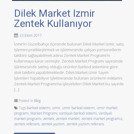
Dilek Market Izmir
Zentek Kullanıyor
23 Ekim 2017
İzmir’in Güzelbahçe ilçesinde bulunan Dilek Market Izmir, satış
işlemini pratikleştirmek ve işletmesinde çalışan personellerin
takibini sağlayabilmek adına Zentek Market Programı’nı
kullanmaya karar vermiştir. Zentek Market Programı sayesinde
işletmesinde satmış olduğu ürünleri barkod sistemine göre
stok takibini yapabilmektedir. Dilek Market Izmir Sayım
İşlemleri Yapabiliyor İşletmesinde bulunan ürünlerin miktarını
Zentek Market Programı’na işleyebilen Dilek Market bu sayede
[…]
Posted in
Blog
Tags
barkod sistemi
,
izmir
,
izmir barkod sistemi
,
izmir market
programı
,
Market Programı
,
vardiyalı barkod sistemi
,
vardiyalı
market programı
,
zentek
,
zentek market
,
zentek market programız
,
zentek referans
,
zentek yazılım
,
zentek yazılım referans