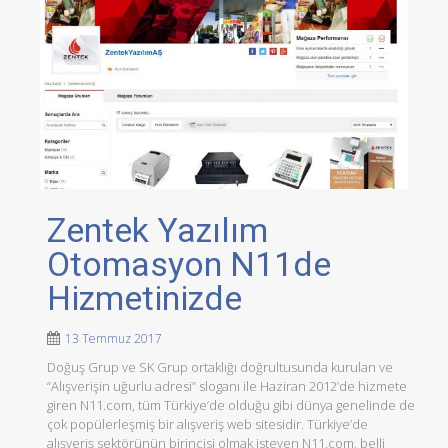
Zentek Yazılım
Otomasyon N11de
Hizmetinizde
13 Temmuz 2017
Doğuş Grup ve SK Grup ortaklığı doğrultusunda kurulan ve
“Alışverişin uğurlu adresi” sloganı ile Haziran 2012’de hizmete
giren N11.com, tüm Türkiye’de olduğu gibi dünya genelinde de
çok popülerleşmiş bir alışveriş web sitesidir. Türkiye’de
alışveriş sektörünün birincisi olmak isteyen N11.com, belli