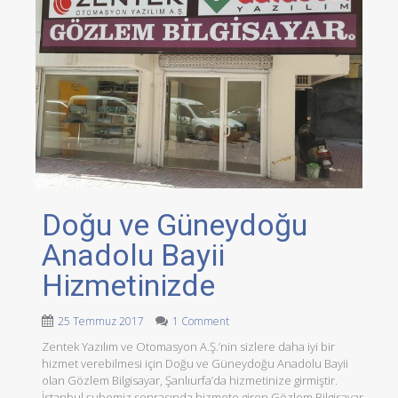
Doğu ve Güneydoğu
Anadolu Bayii
Hizmetinizde
25 Temmuz 2017
1 Comment
Zentek Yazılım ve Otomasyon A.Ş.’nin sizlere daha iyi bir
hizmet verebilmesi için Doğu ve Güneydoğu Anadolu Bayii
olan Gözlem Bilgisayar, Şanlıurfa’da hizmetinize girmiştir.
İstanbul şubemiz sonrasında hizmete giren Gözlem Bilgisayar,