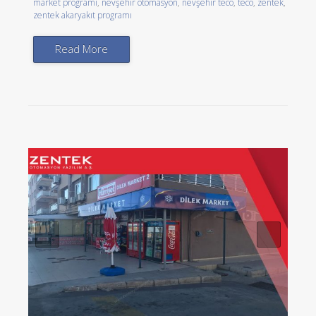
market programı
,
nevşehir otomasyon
,
nevşehir teco
,
teco
,
zentek
,
zentek akaryakıt programı
Read More