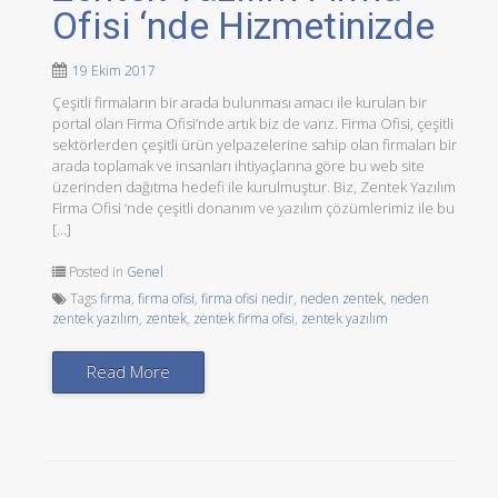
Ofisi ‘nde Hizmetinizde
19 Ekim 2017
Çeşitli firmaların bir arada bulunması amacı ile kurulan bir
portal olan Firma Ofisi’nde artık biz de varız. Firma Ofisi, çeşitli
sektörlerden çeşitli ürün yelpazelerine sahip olan firmaları bir
arada toplamak ve insanları ihtiyaçlarına göre bu web site
üzerinden dağıtma hedefi ile kurulmuştur. Biz, Zentek Yazılım
Firma Ofisi ‘nde çeşitli donanım ve yazılım çözümlerimiz ile bu
[…]
Posted in
Genel
Tags
firma
,
firma ofisi
,
firma ofisi nedir
,
neden zentek
,
neden
zentek yazılım
,
zentek
,
zentek firma ofisi
,
zentek yazılım
Read More