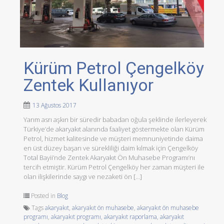
Kürüm Petrol Çengelköy
Zentek Kullanıyor
13 Ağustos 2017
Yarım asrı aşkın bir süredir babadan oğula şeklinde ilerleyerek
Türkiye’de akaryakıt alanında faaliyet göstermekte olan Kürüm
Petrol, hizmet kalitesinde ve müşteri memnuniyetinde daima
en üst düzey başarı ve sürekliliği daim kılmak için Çengelköy
Total Bayii’nde Zentek Akaryakıt Ön Muhasebe Programı’nı
tercih etmiştir. Kürüm Petrol Çengelköy her zaman müşteri ile
olan ilişkilerinde saygı ve nezaketi ön […]
Posted in
Blog
Tags
akaryakıt
,
akaryakıt ön muhasebe
,
akaryakıt ön muhasebe
programı
,
akaryakıt programı
,
akaryakıt raporlama
,
akaryakıt