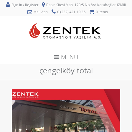
Sign In / Register
Basın Sitesi Mah. 173/5 No 8/A Karabağlar-İZMİR
Mail Atın
0 (232) 421 19 36
0 items
MENU
çengelköy total