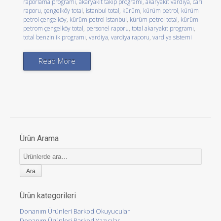
raporlama programı
,
akaryakıt takip programı
,
akaryakıt vardiya
,
cari
raporu
,
çengelköy total
,
istanbul total
,
kürüm
,
kürüm petrol
,
kürüm
petrol çengelköy
,
kürüm petrol istanbul
,
kürüm petrol total
,
kürüm
petrom çengelköy total
,
personel raporu
,
total akaryakıt programı
,
total benzinlik programı
,
vardiya
,
vardiya raporu
,
vardiya sistemi
Read More
Ürün Arama
Ara:
Ürün kategorileri
Donanım Ürünleri Barkod Okuyucular
Donanım Ürünleri Barkod Yazıcılar