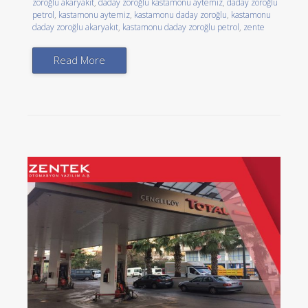
zoroğlu akaryakıt
,
daday zoroğlu kastamonu aytemiz
,
daday zoroğlu
petrol
,
kastamonu aytemiz
,
kastamonu daday zoroğlu
,
kastamonu
daday zoroğlu akaryakıt
,
kastamonu daday zoroğlu petrol
,
zente
Read More