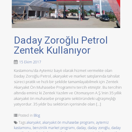
Daday Zoroğlu Petrol
Zentek Kullanıyor
15 Ekim 2017
Kastamonu’da Aytemiz bayii olarak hizmet vermekte olan
Daday Zoroğlu Petrol, akaryakıt ve market satışlarında tahsilat
süreci pratik ve hızlı bir şekilde tamamlayabilmek için Zentek
Akaryakıt Ön Muhasebe Programı’nı tercih etmiştir. Bu tercihin
altında eminiz ki Zentek Yazılım ve Otomasyon A.Ş.’inin 35 yıllık
akaryakıt ön muhasebe programı sektöründeki uğraşmışlığı
yatıyordur. 35 yıldır bu sektörün içerisinde olan […]
Posted in
Blog
Tags
akaryakıt
,
akaryakıt ön muhasebe programı
,
aytemiz
kastamonu
,
benzinlik market programı
,
daday
,
daday zoroğlu
,
daday