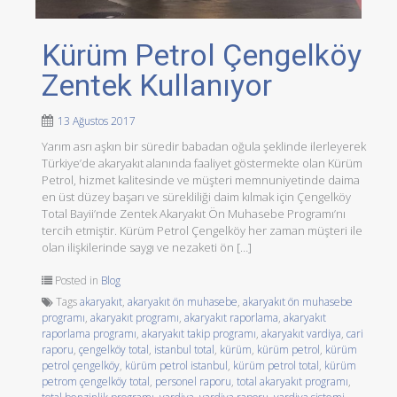
Kürüm Petrol Çengelköy
Zentek Kullanıyor
13 Ağustos 2017
Yarım asrı aşkın bir süredir babadan oğula şeklinde ilerleyerek
Türkiye’de akaryakıt alanında faaliyet göstermekte olan Kürüm
Petrol, hizmet kalitesinde ve müşteri memnuniyetinde daima
en üst düzey başarı ve sürekliliği daim kılmak için Çengelköy
Total Bayii’nde Zentek Akaryakıt Ön Muhasebe Programı’nı
tercih etmiştir. Kürüm Petrol Çengelköy her zaman müşteri ile
olan ilişkilerinde saygı ve nezaketi ön […]
Posted in
Blog
Tags
akaryakıt
,
akaryakıt ön muhasebe
,
akaryakıt ön muhasebe
programı
,
akaryakıt programı
,
akaryakıt raporlama
,
akaryakıt
raporlama programı
,
akaryakıt takip programı
,
akaryakıt vardiya
,
cari
raporu
,
çengelköy total
,
istanbul total
,
kürüm
,
kürüm petrol
,
kürüm
petrol çengelköy
,
kürüm petrol istanbul
,
kürüm petrol total
,
kürüm
petrom çengelköy total
,
personel raporu
,
total akaryakıt programı
,