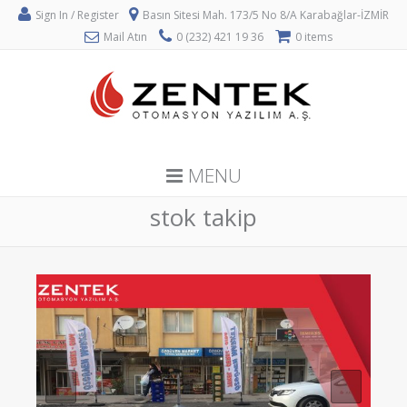
Sign In / Register
Basın Sitesi Mah. 173/5 No 8/A Karabağlar-İZMİR
Mail Atın
0 (232) 421 19 36
0 items
MENU
stok takip