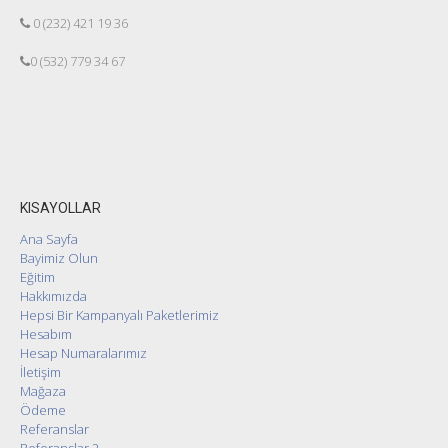
0 (232) 421 19 36
0 (532) 779 34 67
KISAYOLLAR
Ana Sayfa
Bayimiz Olun
Eğitim
Hakkımızda
Hepsi Bir Kampanyalı Paketlerimiz
Hesabım
Hesap Numaralarımız
İletişim
Mağaza
Ödeme
Referanslar
Referanslar 2