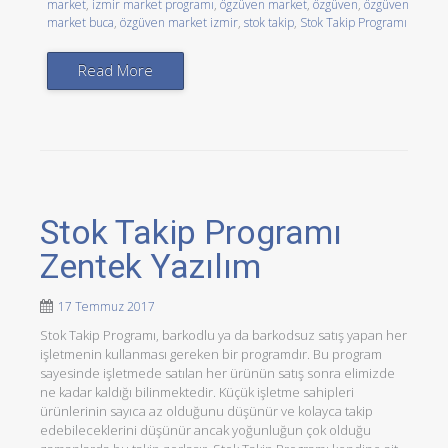
market
,
izmir market programı
,
ögzüven market
,
özgüven
,
özgüven
market buca
,
özgüven market izmir
,
stok takip
,
Stok Takip Programı
Read More
Stok Takip Programı
Zentek Yazılım
17 Temmuz 2017
Stok Takip Programı, barkodlu ya da barkodsuz satış yapan her
işletmenin kullanması gereken bir programdır. Bu program
sayesinde işletmede satılan her ürünün satış sonra elimizde
ne kadar kaldığı bilinmektedir. Küçük işletme sahipleri
ürünlerinin sayıca az olduğunu düşünür ve kolayca takip
edebileceklerini düşünür ancak yoğunluğun çok olduğu