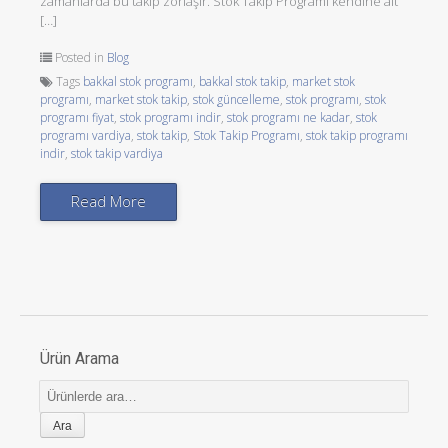
zamanlarda bu takip zorlaşır. Stok Takip Programı kendine ait
[…]
Posted in
Blog
Tags
bakkal stok programı
,
bakkal stok takip
,
market stok
programı
,
market stok takip
,
stok güncelleme
,
stok programı
,
stok
programı fiyat
,
stok programı indir
,
stok programı ne kadar
,
stok
programı vardiya
,
stok takip
,
Stok Takip Programı
,
stok takip programı
indir
,
stok takip vardiya
Read More
Ürün Arama
Ara: