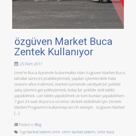
özgüven Market Buca
Zentek Kullanıyor
25 Ekim 2017
İzmir’in Buca ilçesinde bulunmakta olan özgüven Market Buca,
tahsilat sürecini pratikleştirmek, yapılan işlemlerdeki hata
oranını sıfıra indirmek, market içerisinde vardiyalı bir şekilde
satış işlemini gerçekleştirmek, kolay bir şekilde stok takibi
yapabilmek, cari takibi yapabilmek ve tüm bunları yapabilirken
7 gün 24 saat doyunca ücretsiz destek alabilmek için Zentek
Market Programı’nı kullanmayı tercih etmiştir. özgüven Market
[…]
Posted in
Blog
Tags
barkod sistemi izmir
,
izmir barkod sistemi
,
izmir buca