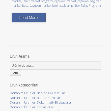
market
,
izmir market programı
,
ögzüven market
,
özgüven
,
özgüven
market buca
,
özgüven market izmir
,
stok takip
,
Stok Takip Programı
Read More
Ürün Arama
Ara:
Ürün kategorileri
Donanım Ürünleri Barkod Okuyucular
Donanım Ürünleri Barkod Yazıcılar
Donanım Ürünleri Dokunmatik Bilgisayarlar
Donanım Ürünleri Fiş Yazıcılar