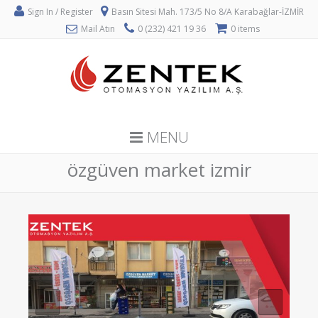
Sign In / Register
Basın Sitesi Mah. 173/5 No 8/A Karabağlar-İZMİR
Mail Atın
0 (232) 421 19 36
0 items
MENU
özgüven market izmir