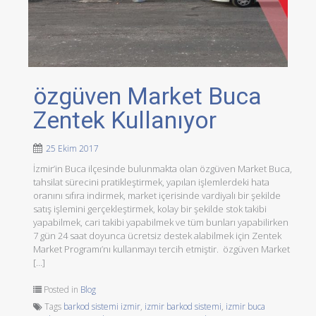
özgüven Market Buca
Zentek Kullanıyor
25 Ekim 2017
İzmir’in Buca ilçesinde bulunmakta olan özgüven Market Buca,
tahsilat sürecini pratikleştirmek, yapılan işlemlerdeki hata
oranını sıfıra indirmek, market içerisinde vardiyalı bir şekilde
satış işlemini gerçekleştirmek, kolay bir şekilde stok takibi
yapabilmek, cari takibi yapabilmek ve tüm bunları yapabilirken
7 gün 24 saat doyunca ücretsiz destek alabilmek için Zentek
Market Programı’nı kullanmayı tercih etmiştir. özgüven Market
[…]
Posted in
Blog
Tags
barkod sistemi izmir
,
izmir barkod sistemi
,
izmir buca