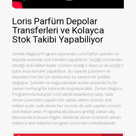
Loris Parfüm Depolar
Transferleri ve Kolayca
Stok Takibi Yapabiliyor
Zentek Mağaza Programı sayesinde Loris Parfün şubeler ve
depolar arasında stok transferi yapabiliyor. Seçtiği ürünlerden
istediği stok miktarı kadar ürünleri seçtiği 2 depo ya da seçtiği 2
şube arası transfer yapabiliyor. Bu sayede şubelerin ve
depoların her biri için stoklarımız eş zamanlı bir şekilde
değişiyor. Şubeler ve mağazalardaki stoklar arasında hiç bir
zaman herhangi bir tutarsızlık oluşmayacaktır. Zentek Mağaza
Programı’nda bulunan özel olarak tasarlanmış satış / iade
ekranı üzerinden yapılan her satışta satılan ürünün stok
miktarı azalır, iade alınan her üründe de iade yapılan ürünün
stok miktarı artar. Programa alış faturası girildiği zaman alış
faturasında bulunan bilgiler dahilinde alınan ürünlerin alınan
miktarca stok miktarları program üzerinden arttırılmaktadır.