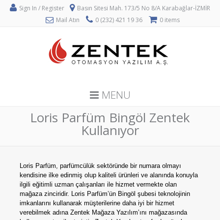
Sign In / Register
Basın Sitesi Mah. 173/5 No 8/A Karabağlar-İZMİR
Mail Atın
0 (232) 421 19 36
0 items
MENU
Loris Parfüm Bingöl Zentek
Kullanıyor
Loris Parfüm, parfümcülük sektöründe bir numara olmayı
kendisine ilke edinmiş olup kaliteli ürünleri ve alanında konuyla
ilgili eğitimli uzman çalışanları ile hizmet vermekte olan
mağaza zinciridir. Loris Parfüm’ün Bingöl şubesi teknolojinin
imkanlarını kullanarak müşterilerine daha iyi bir hizmet
verebilmek adına Zentek Mağaza Yazılım’ını mağazasında