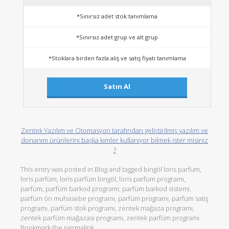
*Sınırsız adet stok tanımlama
*Sınırsız adet grup ve alt grup
*Stoklara birden fazla alış ve satış fiyatı tanımlama
Satın Al
Zentek Yazılım ve Otomasyon tarafından geliştirilmiş yazılım ve
donanım ürünlerini başka kimler kullanıyor bilmek ister misiniz
?
This entry was posted in
Blog
and tagged
bingöl loris parfüm
,
loris parfüm
,
loris parfüm bingöl
,
loris parfüm programı
,
parfüm
,
parfüm barkod programı
,
parfüm barkod sistemi
,
parfüm ön muhasebe programı
,
parfüm programı
,
parfüm satış
programı
,
parfüm stok programı
,
zentek mağaza programı
,
zentek parfüm mağazası programı
,
zentek parfüm programı
.
Bookmark the
permalink
.