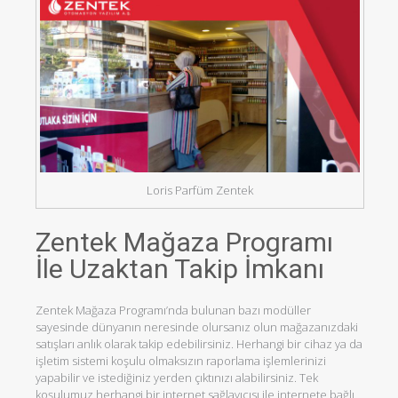
Loris Parfüm Zentek
Zentek Mağaza Programı
İle Uzaktan Takip İmkanı
Zentek Mağaza Programı’nda bulunan bazı modüller
sayesinde dünyanın neresinde olursanız olun mağazanızdaki
satışları anlık olarak takip edebilirsiniz. Herhangi bir cihaz ya da
işletim sistemi koşulu olmaksızın raporlama işlemlerinizi
yapabilir ve istediğiniz yerden çıktınızı alabilirsiniz. Tek
koşulumuz herhangi bir internet sağlayıcısı ile internete bağlı