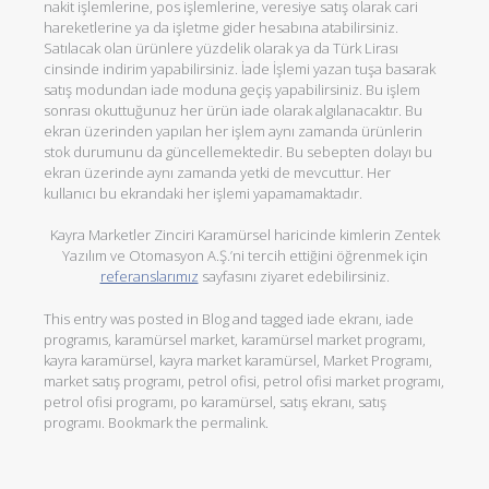
nakit işlemlerine, pos işlemlerine, veresiye satış olarak cari
hareketlerine ya da işletme gider hesabına atabilirsiniz.
Satılacak olan ürünlere yüzdelik olarak ya da Türk Lirası
cinsinde indirim yapabilirsiniz. İade İşlemi yazan tuşa basarak
satış modundan iade moduna geçiş yapabilirsiniz. Bu işlem
sonrası okuttuğunuz her ürün iade olarak algılanacaktır. Bu
ekran üzerinden yapılan her işlem aynı zamanda ürünlerin
stok durumunu da güncellemektedir. Bu sebepten dolayı bu
ekran üzerinde aynı zamanda yetki de mevcuttur. Her
kullanıcı bu ekrandaki her işlemi yapamamaktadır.
Kayra Marketler Zinciri Karamürsel haricinde kimlerin Zentek
Yazılım ve Otomasyon A.Ş.’ni tercih ettiğini öğrenmek için
referanslarımız
sayfasını ziyaret edebilirsiniz.
This entry was posted in
Blog
and tagged
iade ekranı
,
iade
programıs
,
karamürsel market
,
karamürsel market programı
,
kayra karamürsel
,
kayra market karamürsel
,
Market Programı
,
market satış programı
,
petrol ofisi
,
petrol ofisi market programı
,
petrol ofisi programı
,
po karamürsel
,
satış ekranı
,
satış
programı
. Bookmark the
permalink
.