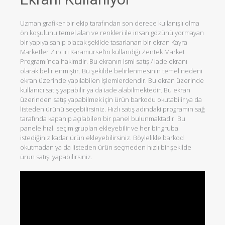
Uzman grafiker bir ekip tarafından son derece kullanışlı olma
ön koşulunu temel alan ve renkleri ile insan gözünü yormayan
bir yapıya sahip olacak şekilde tasarlanan bir ekran Kayra
Marketler Zinciri Karamürsel’in kullandığı Zentek Market
Programı’nda hakimdir. Bu ekranın ismi satış / iade ekranı
olarak belirlenmiştir. Bu şekilde belirlenmesinin temel nedeni
ekran üzerinde yapılabilen işlemlerdendir. Bu ekran üzerinde
kullanıcı satış yapabilir ya da iade alabilmektedir. Bu ekran
üzerinden satış yapabilmek için ürün barkodu okutabilir ya da
listeden ürünü seçebilirsiniz. Hızlı satış adındaki programın sağ
tarafında kapanıp açılabilen bir panel bulunmaktadır. Bu
panele hızlı seçim grupları ekleyebilir ve her bir gruba
istediğiniz kadar ürün ekleyebilirsiniz. Böylelikle barkod
okutmadan ya da listeden ürün seçmeden hızlı bir şekilde
ürün satışı yapabilirsiniz.