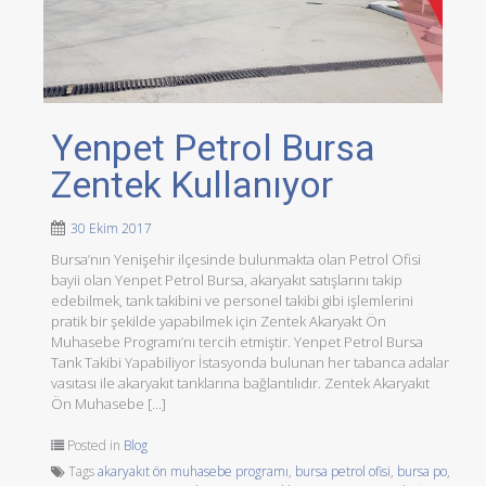
Yenpet Petrol Bursa
Zentek Kullanıyor
30 Ekim 2017
Bursa’nın Yenişehir ilçesinde bulunmakta olan Petrol Ofisi
bayii olan Yenpet Petrol Bursa, akaryakıt satışlarını takip
edebilmek, tank takibini ve personel takibi gibi işlemlerini
pratik bir şekilde yapabilmek için Zentek Akaryakt Ön
Muhasebe Programı’nı tercih etmiştir. Yenpet Petrol Bursa
Tank Takibi Yapabiliyor İstasyonda bulunan her tabanca adalar
vasıtası ile akaryakıt tanklarına bağlantılıdır. Zentek Akaryakıt
Ön Muhasebe […]
Posted in
Blog
Tags
akaryakıt ön muhasebe programı
,
bursa petrol ofisi
,
bursa po
,