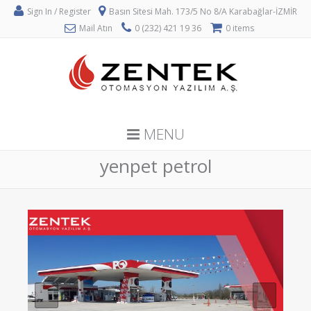
Sign In / Register
Basın Sitesi Mah. 173/5 No 8/A Karabağlar-İZMİR
Mail Atın
0 (232) 421 19 36
0 items
MENU
yenpet petrol