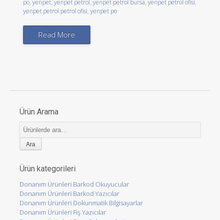
po
,
yenpet
,
yenpet petrol
,
yenpet petrol bursa
,
yenpet petrol ofisi
,
yenpet petrol petrol ofisi
,
yenpet po
Read More
Ürün Arama
Ara:
Ürün kategorileri
Donanım Ürünleri Barkod Okuyucular
Donanım Ürünleri Barkod Yazıcılar
Donanım Ürünleri Dokunmatik Bilgisayarlar
Donanım Ürünleri Fiş Yazıcılar