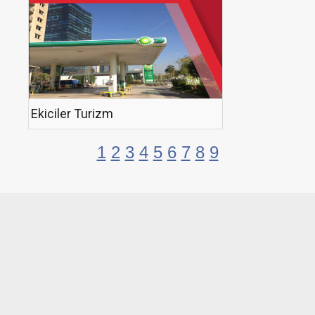
Ekiciler Turizm
1
2
3
4
5
6
7
8
9
Post navigation