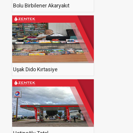
Bolu Birbilener Akaryakıt
Uşak Dido Kırtasiye