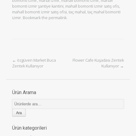
bomonti izmir
,
mahal izmir
,
mahall bomonti izmir
,
mahall
bomonti izmir şantiye kantini
,
mahall bomonti izmir satış ofis
,
mahall bomonti izmir satış ofisi
,
taç mahal
,
taç mahal bomonti
izmir
. Bookmark the
permalink
.
←
özgüven Market Buca
Flower Cafe Kuşadası Zentek
Post navigation
Zentek Kullanıyor
Kullanıyor
→
Ürün Arama
Ara:
Ürün kategorileri