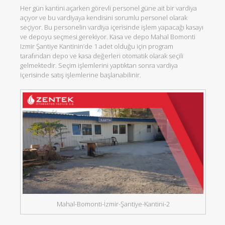
Her gün kantini açarken görevli personel güne ait bir vardiya
açıyor ve bu vardiyaya kendisini sorumlu personel olarak
seçiyor. Bu personelin vardiya içerisinde işlem yapacağı kasayı
ve depoyu seçmesi gerekiyor. Kasa ve depo Mahal Bomonti
Izmir Şantiye Kantinin’de 1 adet olduğu için program
tarafından depo ve kasa değerleri otomatik olarak seçili
gelmektedir. Seçim işlemlerini yaptıktan sonra vardiya
içerisinde satış işlemlerine başlanabilinir.
Mahal-Bomonti-İzmir-Şantiye-Kantini-2