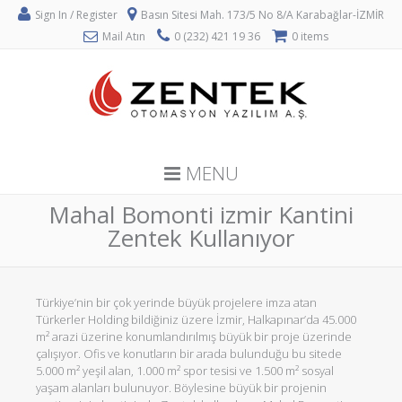
Sign In / Register
Basın Sitesi Mah. 173/5 No 8/A Karabağlar-İZMİR
Mail Atın
0 (232) 421 19 36
0 items
MENU
Mahal Bomonti izmir Kantini
Zentek Kullanıyor
Türkiye’nin bir çok yerinde büyük projelere imza atan
Türkerler Holding bildiğiniz üzere İzmir, Halkapınar’da 45.000
m² arazi üzerine konumlandırılmış büyük bir proje üzerinde
çalışıyor. Ofis ve konutların bir arada bulunduğu bu sitede
5.000 m² yeşil alan, 1.000 m² spor tesisi ve 1.500 m² sosyal
yaşam alanları bulunuyor. Böylesine büyük bir projenin