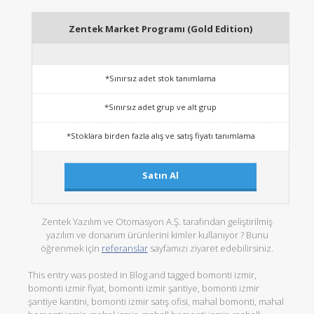
Zentek Market Programı (Gold Edition)
*Sınırsız adet stok tanımlama
*Sınırsız adet grup ve alt grup
*Stoklara birden fazla alış ve satış fiyatı tanımlama
Satın Al
Zentek Yazılım ve Otomasyon A.Ş. tarafından geliştirilmiş
yazılım ve donanım ürünlerini kimler kullanıyor ? Bunu
öğrenmek için
referanslar
sayfamızı ziyaret edebilirsiniz.
This entry was posted in
Blog
and tagged
bomonti izmir
,
bomonti izmir fiyat
,
bomonti izmir şantiye
,
bomonti izmir
şantiye kantini
,
bomonti izmir satış ofisi
,
mahal bomonti
,
mahal