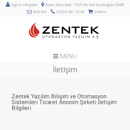
Sign In / Register
Basın Sitesi Mah. 173/5 No 8/A Karabağlar-İZMİR
Mail Atın
0 (232) 421 19 36
0 items
MENU
İletişim
Zentek Yazılım Bilişim ve Otomasyon
Sistemleri Ticaret Anonim Şirketi İletişim
Bilgileri