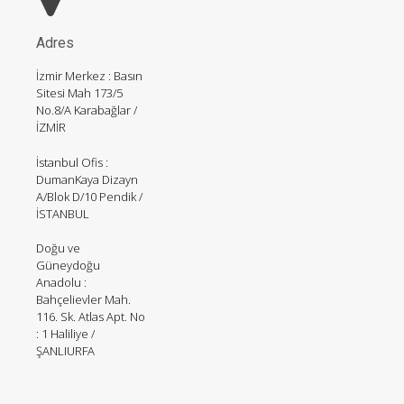
Adres
İzmir Merkez : Basın
Sitesi Mah 173/5
No.8/A Karabağlar /
İZMİR
İstanbul Ofis :
DumanKaya Dizayn
A/Blok D/10 Pendik /
İSTANBUL
Doğu ve
Güneydoğu
Anadolu :
Bahçelievler Mah.
116. Sk. Atlas Apt. No
: 1 Haliliye /
ŞANLIURFA