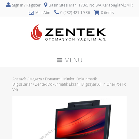
Sign In / Register
Basın Sitesi Mah. 173/5 No 8/A Karabağlar-İZMİR
Mail Atın
0 (232) 421 19 36
0 items
MENU
Anasayfa
/
Mağaza
/
Donanım Ürünleri Dokunmatik
Bilgisayarlar
/ Zentek Dokunmatik Ekranlı Bilgisayar All in One (Pos Pc
V4)