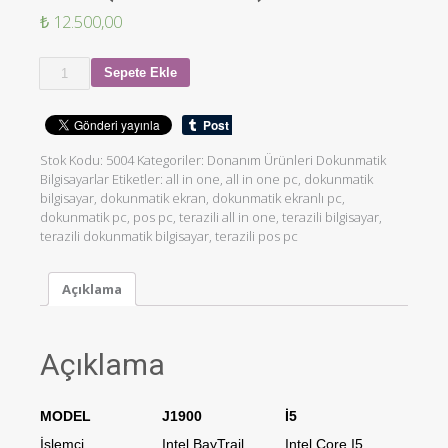
₺
12.500,00
Sepete Ekle
Stok Kodu:
5004
Kategoriler:
Donanım Ürünleri Dokunmatik
Bilgisayarlar
Etiketler:
all in one
,
all in one pc
,
dokunmatik
bilgisayar
,
dokunmatik ekran
,
dokunmatik ekranlı pc
,
dokunmatik pc
,
pos pc
,
terazili all in one
,
terazili bilgisayar
,
terazili dokunmatik bilgisayar
,
terazili pos pc
Açıklama
Açıklama
MODEL
J1900
İ5
İşlemci
Intel BayTrail
Intel Core I5