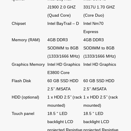
J1900 2.0 GHZ
3317U 1.70 GHZ
(Quad Core)
(Core Duo)
Chipset
Intel BayTrail – D
Intel Nm70
Express
Memory (RAM)
4GB DDR3
4GB DDR3
SODIMM to 8GB
SODIMM to 8GB
(1333/1666 MHz)
(1333/1666 MHz)
Graphics Memory
Intel HD Graphics
Intel HD Graphics
E3800 Core
Flash Disk
60 GB SSD HDD
60 GB SSD HDD
2.5’’ /MSATA
2.5’’ /MSATA
HDD (optional)
1 x HDD 2.5’’ (rack
1 x HDD 2.5’’ (rack
mounted)
mounted)
Touch panel
18.5 “ LED
18.5 “ LED
backlight LCD
backlight LCD
projected Resistive
projected Resistive