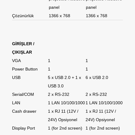
panel
panel
Çözünürlük
1366 x 768
1366 x 768
GİRİŞLER /
ÇIKIŞLAR
VGA
1
1
Power Button
1
1
USB
5 x USB 2.0 + 1 x
6 x USB 2.0
USB 3.0
Serial/COM
2 x RS-232
2 x RS-232
LAN
1 LAN 10/100/1000
1 LAN 10/100/1000
Cash drawer
1 x RJ 11 (12V /
1 x RJ 11 (12V /
24V) Opsiyonel
24V) Opsiyonel
Display Port
1 (for 2nd screen)
1 (for 2nd screen)