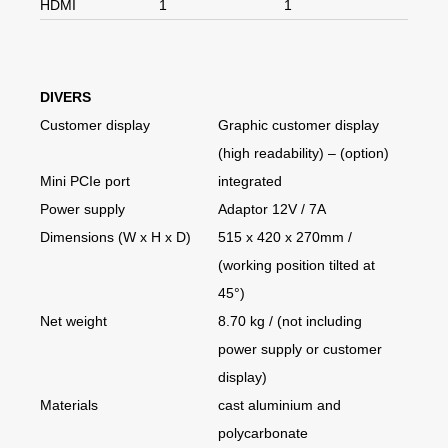
HDMI
1
1
DIVERS
Customer display
Graphic customer display
(high readability) – (option)
Mini PCIe port
integrated
Power supply
Adaptor 12V / 7A
Dimensions (W x H x D)
515 x 420 x 270mm /
(working position tilted at
45°)
Net weight
8.70 kg / (not including
power supply or customer
display)
Materials
cast aluminium and
polycarbonate