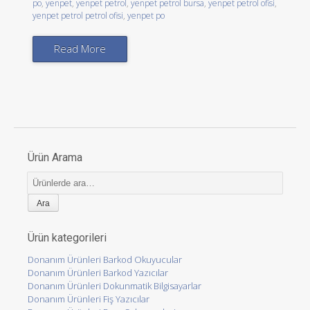
po
,
yenpet
,
yenpet petrol
,
yenpet petrol bursa
,
yenpet petrol ofisi
,
yenpet petrol petrol ofisi
,
yenpet po
Read More
Ürün Arama
Ara:
Ürün kategorileri
Donanım Ürünleri Barkod Okuyucular
Donanım Ürünleri Barkod Yazıcılar
Donanım Ürünleri Dokunmatik Bilgisayarlar
Donanım Ürünleri Fiş Yazıcılar