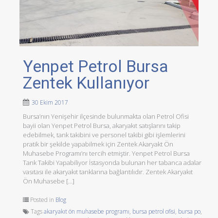
Yenpet Petrol Bursa
Zentek Kullanıyor
30 Ekim 2017
Bursa’nın Yenişehir ilçesinde bulunmakta olan Petrol Ofisi
bayii olan Yenpet Petrol Bursa, akaryakıt satışlarını takip
edebilmek, tank takibini ve personel takibi gibi işlemlerini
pratik bir şekilde yapabilmek için Zentek Akaryakt Ön
Muhasebe Programı’nı tercih etmiştir. Yenpet Petrol Bursa
Tank Takibi Yapabiliyor İstasyonda bulunan her tabanca adalar
vasıtası ile akaryakıt tanklarına bağlantılıdır. Zentek Akaryakıt
Ön Muhasebe […]
Posted in
Blog
Tags
akaryakıt ön muhasebe programı
,
bursa petrol ofisi
,
bursa po
,