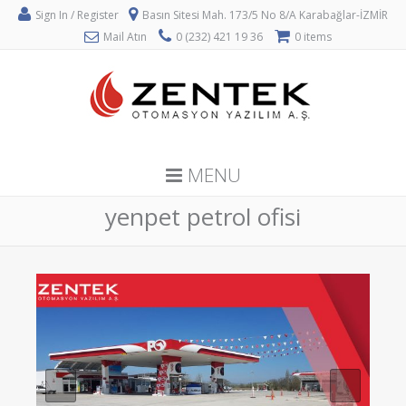
Sign In / Register
Basın Sitesi Mah. 173/5 No 8/A Karabağlar-İZMİR
Mail Atın
0 (232) 421 19 36
0 items
MENU
yenpet petrol ofisi