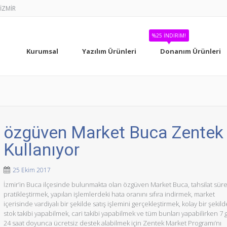
-İZMİR
%25 İNDIRIM!
Kurumsal
Yazılım Ürünleri
Donanım Ürünleri
özgüven Market Buca Zentek
Kullanıyor
25 Ekim 2017
İzmir’in Buca ilçesinde bulunmakta olan özgüven Market Buca, tahsilat süre
pratikleştirmek, yapılan işlemlerdeki hata oranını sıfıra indirmek, market
içerisinde vardiyalı bir şekilde satış işlemini gerçekleştirmek, kolay bir şekild
stok takibi yapabilmek, cari takibi yapabilmek ve tüm bunları yapabilirken 7 
24 saat doyunca ücretsiz destek alabilmek için Zentek Market Programı’nı