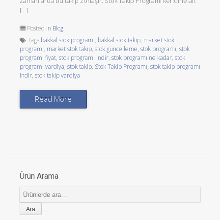
zamanlarda bu takip zorlaşır. Stok Takip Programı kendine ait
[…]
Posted in
Blog
Tags
bakkal stok programı
,
bakkal stok takip
,
market stok
programı
,
market stok takip
,
stok güncelleme
,
stok programı
,
stok
programı fiyat
,
stok programı indir
,
stok programı ne kadar
,
stok
programı vardiya
,
stok takip
,
Stok Takip Programı
,
stok takip programı
indir
,
stok takip vardiya
Read More
Ürün Arama
Ara: