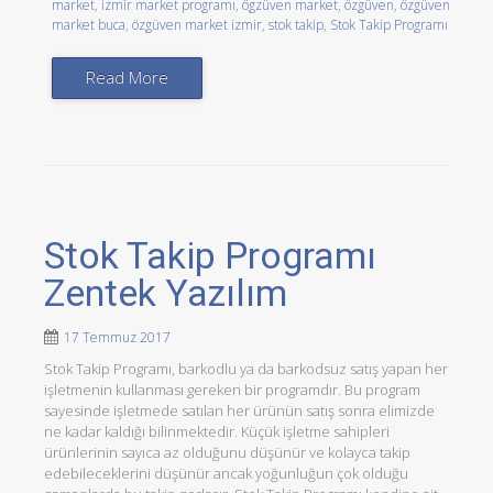
market
,
izmir market programı
,
ögzüven market
,
özgüven
,
özgüven
market buca
,
özgüven market izmir
,
stok takip
,
Stok Takip Programı
Read More
Stok Takip Programı
Zentek Yazılım
17 Temmuz 2017
Stok Takip Programı, barkodlu ya da barkodsuz satış yapan her
işletmenin kullanması gereken bir programdır. Bu program
sayesinde işletmede satılan her ürünün satış sonra elimizde
ne kadar kaldığı bilinmektedir. Küçük işletme sahipleri
ürünlerinin sayıca az olduğunu düşünür ve kolayca takip
edebileceklerini düşünür ancak yoğunluğun çok olduğu