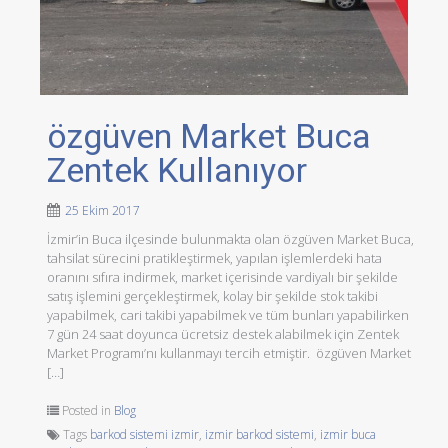
özgüven Market Buca
Zentek Kullanıyor
25 Ekim 2017
İzmir’in Buca ilçesinde bulunmakta olan özgüven Market Buca,
tahsilat sürecini pratikleştirmek, yapılan işlemlerdeki hata
oranını sıfıra indirmek, market içerisinde vardiyalı bir şekilde
satış işlemini gerçekleştirmek, kolay bir şekilde stok takibi
yapabilmek, cari takibi yapabilmek ve tüm bunları yapabilirken
7 gün 24 saat doyunca ücretsiz destek alabilmek için Zentek
Market Programı’nı kullanmayı tercih etmiştir. özgüven Market
[…]
Posted in
Blog
Tags
barkod sistemi izmir
,
izmir barkod sistemi
,
izmir buca