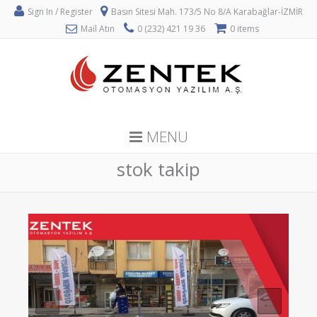
Sign In / Register
Basın Sitesi Mah. 173/5 No 8/A Karabağlar-İZMİR
Mail Atın
0 (232) 421 19 36
0 items
MENU
stok takip