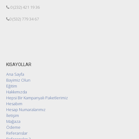
0 (232) 421 19 36
0 (532) 779 34 67
KISAYOLLAR
Ana Sayfa
Bayimiz Olun
Eğitim
Hakkımızda
Hepsi Bir Kampanyalı Paketlerimiz
Hesabım
Hesap Numaralarımız
İletişim
Mağaza
Ödeme
Referanslar
Referanslar 2