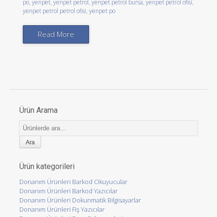
po
,
yenpet
,
yenpet petrol
,
yenpet petrol bursa
,
yenpet petrol ofisi
,
yenpet petrol petrol ofisi
,
yenpet po
Read More
Ürün Arama
Ara:
Ürün kategorileri
Donanım Ürünleri Barkod Okuyucular
Donanım Ürünleri Barkod Yazıcılar
Donanım Ürünleri Dokunmatik Bilgisayarlar
Donanım Ürünleri Fiş Yazıcılar