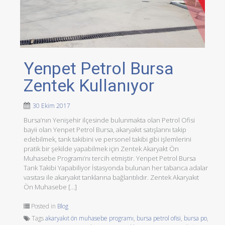
Yenpet Petrol Bursa
Zentek Kullanıyor
30 Ekim 2017
Bursa’nın Yenişehir ilçesinde bulunmakta olan Petrol Ofisi
bayii olan Yenpet Petrol Bursa, akaryakıt satışlarını takip
edebilmek, tank takibini ve personel takibi gibi işlemlerini
pratik bir şekilde yapabilmek için Zentek Akaryakt Ön
Muhasebe Programı’nı tercih etmiştir. Yenpet Petrol Bursa
Tank Takibi Yapabiliyor İstasyonda bulunan her tabanca adalar
vasıtası ile akaryakıt tanklarına bağlantılıdır. Zentek Akaryakıt
Ön Muhasebe […]
Posted in
Blog
Tags
akaryakıt ön muhasebe programı
,
bursa petrol ofisi
,
bursa po
,