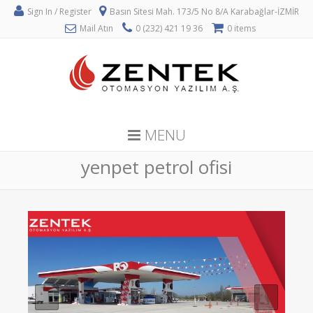
Sign In / Register
Basın Sitesi Mah. 173/5 No 8/A Karabağlar-İZMİR
Mail Atın
0 (232) 421 19 36
0 items
MENU
yenpet petrol ofisi