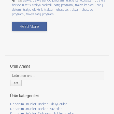
Tags
trakya
,
trakya barkod programı
,
trakya barkod sistemi
,
trakya
barkodlu satış
,
trakya barkodlu satış programı
,
trakya barkodlu satış
sistemi
,
trakya elektrik
,
trakya muhasebe
,
trakya muhasebe
programı
,
trakya satış programı
Read More
Ürün Arama
Ara:
Ürün kategorileri
Donanım Ürünleri Barkod Okuyucular
Donanım Ürünleri Barkod Yazıcılar
Donanım Ürünleri Dokunmatik Bilgisayarlar