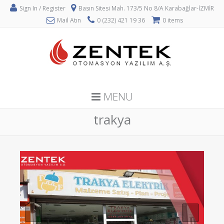
Sign In / Register
Basın Sitesi Mah. 173/5 No 8/A Karabağlar-İZMİR
Mail Atın
0 (232) 421 19 36
0 items
MENU
trakya