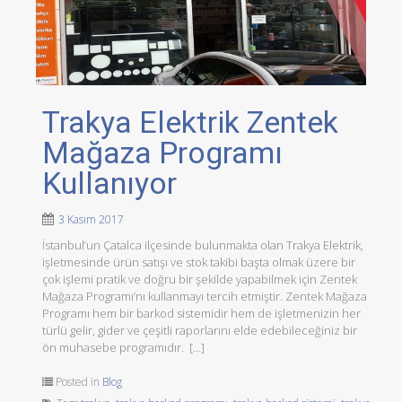
Trakya Elektrik Zentek
Mağaza Programı
Kullanıyor
3 Kasım 2017
İstanbul’un Çatalca ilçesinde bulunmakta olan Trakya Elektrik,
işletmesinde ürün satışı ve stok takibi başta olmak üzere bir
çok işlemi pratik ve doğru bir şekilde yapabilmek için Zentek
Mağaza Programı’nı kullanmayı tercih etmiştir. Zentek Mağaza
Programı hem bir barkod sistemidir hem de işletmenizin her
türlü gelir, gider ve çeşitli raporlarını elde edebileceğiniz bir
ön muhasebe programıdır. […]
Posted in
Blog