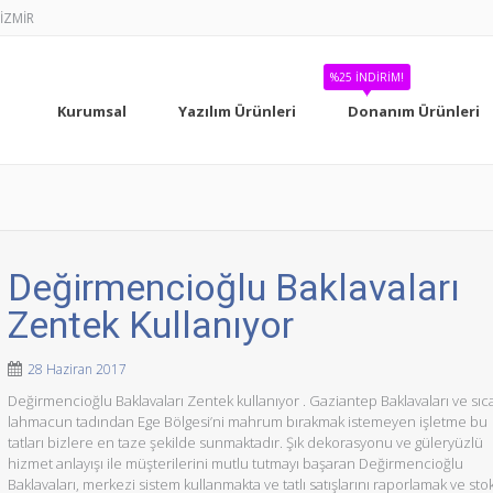
-İZMİR
%25 İNDIRIM!
Kurumsal
Yazılım Ürünleri
Donanım Ürünleri
Değirmencioğlu Baklavaları
Zentek Kullanıyor
28 Haziran 2017
Değirmencioğlu Baklavaları Zentek kullanıyor . Gaziantep Baklavaları ve sıc
lahmacun tadından Ege Bölgesi’ni mahrum bırakmak istemeyen işletme bu
tatları bizlere en taze şekilde sunmaktadır. Şık dekorasyonu ve güleryüzlü
hizmet anlayışı ile müşterilerini mutlu tutmayı başaran Değirmencioğlu
Baklavaları, merkezi sistem kullanmakta ve tatlı satışlarını raporlamak ve sto