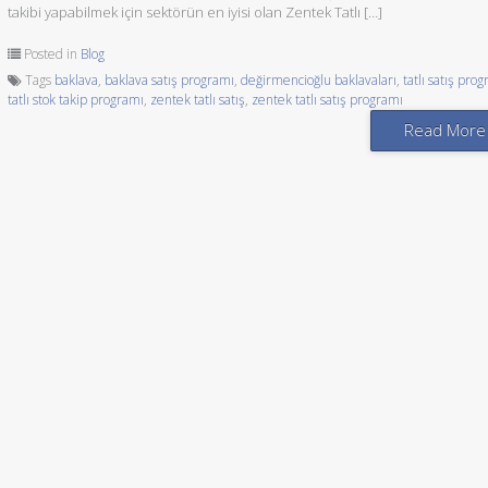
takibi yapabilmek için sektörün en iyisi olan Zentek Tatlı […]
Posted in
Blog
Tags
baklava
,
baklava satış programı
,
değirmencioğlu baklavaları
,
tatlı satış pro
tatlı stok takip programı
,
zentek tatlı satış
,
zentek tatlı satış programı
Read More