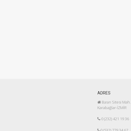
ADRES
Basın Sitesi Mah.
Karabağlar-İZMİR
0 (232) 421 19 36
0 (532) 779 34 67