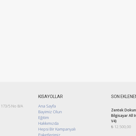
KISAYOLLAR
SON EKLENE
 173/5 No 8/A
Ana Sayfa
Zentek Dokunm
Bayimiz Olun
Bilgisayar All 
Eğitim
V4)
Hakkımızda
₺
12.500,00
Hepsi Bir Kampanyalı
Paketlerimiz