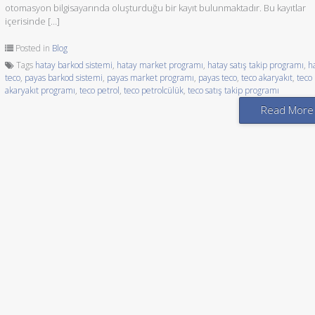
otomasyon bilgisayarında oluşturduğu bir kayıt bulunmaktadır. Bu kayıtlar
içerisinde […]
Posted in
Blog
Tags
hatay barkod sistemi
,
hatay market programı
,
hatay satış takip programı
,
h
teco
,
payas barkod sistemi
,
payas market programı
,
payas teco
,
teco akaryakıt
,
teco
akaryakıt programı
,
teco petrol
,
teco petrolcülük
,
teco satış takip programı
Read More