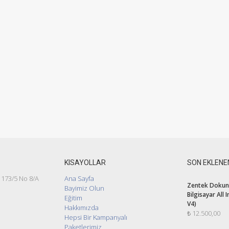
KISAYOLLAR
SON EKLENE
 173/5 No 8/A
Ana Sayfa
Zentek Dokunm
Bayimiz Olun
Bilgisayar All 
Eğitim
V4)
Hakkımızda
₺
12.500,00
Hepsi Bir Kampanyalı
Paketlerimiz