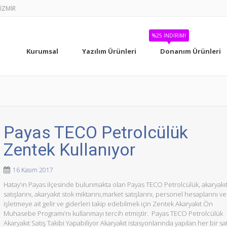
-İZMİR
%25 İNDIRIM!
Kurumsal
Yazılım Ürünleri
Donanım Ürünleri
Payas TECO Petrolcülük
Zentek Kullanıyor
16 Kasım 2017
Hatay’ın Payas ilçesinde bulunmakta olan Payas TECO Petrolcülük, akaryakı
satışlarını, akaryakıt stok miktarını,market satışlarını, personel hesaplarını ve
işletmeye ait gelir ve giderleri takip edebilmek için Zentek Akaryakıt Ön
Muhasebe Programı’nı kullanmayı tercih etmiştir. Payas TECO Petrolcülük
Akaryakıt Satış Takibi Yapabiliyor Akaryakıt istasyonlarında yapılan her bir sat