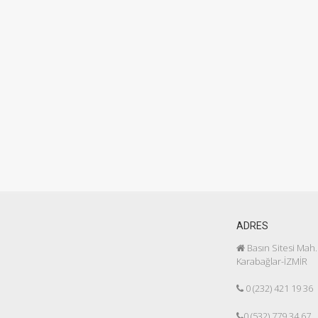
ADRES
Basın Sitesi Mah.
Karabağlar-İZMİR
0 (232) 421 19 36
0 (532) 779 34 67