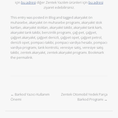
için
bu adresi
diğer Zentek Yazılım ürünleri için
bu adresi
ziyaret edebilirsiniz.
This entry was posted in
Blog
and tagged
akaryakıt ön
muhasebe
,
akaryakıt ön muhasebe programı
,
akaryakıt stok
kartları
,
akaryakıt stokları
,
akaryakıt takibi
,
akaryakıt tank kartı
,
akaryakıt tank takibi
,
benzinlik programı
,
çağ-pet
,
çağpet
,
çağpet akaryakıt
,
çağpet denizli
,
çağpet opet
,
çağpet petrol
,
denizli opet
,
pompacı takibi
,
pompacı vardiya hesabı
,
pompacı
vardiya programı
,
tank kontrolü
,
veresiye satış
,
veresiye satış
takibi
,
zentek akaryakıt
,
zentek akaryakıt programı
. Bookmark
the
permalink
.
←
Barkod Yazıcı Kullanım
Zentek Otomobil Yedek Parça
Post navigation
Önemi
Barkod Programı
→