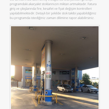
programdaki akaryakıt stoklarınızın miktarı artmaktadır. Fatura
giriş ve çıkışlarında fire, kesafet ve fiyat değişim kontrolleri
yapılabilmektedir. Detaylı bir şekilde stok takibi yapabildiğiniz
bu programda istediğiniz zaman dilimine rapor alabilirsiniz.