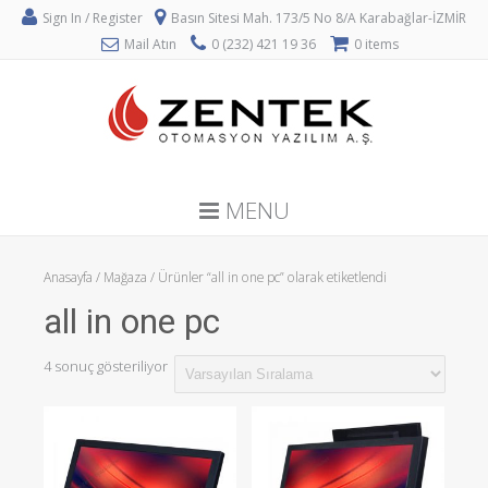
Sign In / Register
Basın Sitesi Mah. 173/5 No 8/A Karabağlar-İZMİR
Mail Atın
0 (232) 421 19 36
0 items
MENU
Anasayfa
/
Mağaza
/ Ürünler “all in one pc” olarak etiketlendi
all in one pc
4 sonuç gösteriliyor