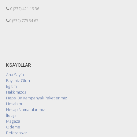
0 (232) 421 19 36
0 (532) 779 34 67
KISAYOLLAR
Ana Sayfa
Bayimiz Olun
Eğitim
Hakkımızda
Hepsi Bir Kampanyalı Paketlerimiz
Hesabım
Hesap Numaralarımız
İletişim
Mağaza
Ödeme
Referanslar