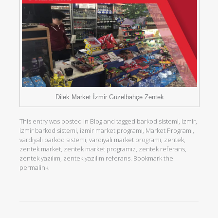
Dilek Market İzmir Güzelbahçe Zentek
This entry was posted in
Blog
and tagged
barkod sistemi
,
izmir
,
izmir barkod sistemi
,
izmir market programı
,
Market Programı
,
vardiyalı barkod sistemi
,
vardiyalı market programı
,
zentek
,
zentek market
,
zentek market programız
,
zentek referans
,
zentek yazılım
,
zentek yazılım referans
. Bookmark the
permalink
.