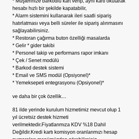
* Müşterinize barkodlu kart verip, aynı kartı okutarak
hesabı hızlı bir şekilde kapatabilir,
* Alarm sistemini kullanarak ileri saatli sipariş
hatırlatması veya belli süreler ile sipariş alınmasını
sağlayabilirsiniz.
* Restoran çağırma buton özelliği masalarda
* Gelir * gider takibi
* Personel takip ve performans rapor imkanı
* Çek / Senet modülü
* Barkod destek sistemi
* Email ve SMS modül (Opsiyonel)*
* Yemeksepeti entegrasyonu (Opsiyonel)*
ve daha bir çok özellik…
81 ilde yerinde kurulum hizmetimiz mevcut olup 1
yıl ücretsiz destek hizmeti
verilmektedir.Fiyatlarımıza KDV %18 Dahil
Değildir.Kredi kartı komisyon oranlarımızı hesap