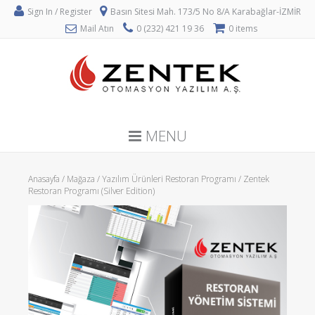
Sign In / Register
Basın Sitesi Mah. 173/5 No 8/A Karabağlar-İZMİR
Mail Atın
0 (232) 421 19 36
0 items
MENU
Anasayfa
/
Mağaza
/
Yazılım Ürünleri Restoran Programı
/ Zentek
Restoran Programı (Silver Edition)