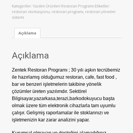
Kategoriler:
Yazılım Ürünleri Restoran Programı
Etiketler:
restoran otomasyonu
,
restoran programı
,
restoran yönetim
sistemi
Açıklama
Açıklama
Zentek Restoran Programı ; 30 yılı aşkın tecrübemiz
ile hazırlamış olduğumuz restoran, cafe, fast food ,
bar ve benzeri işletmelerin takibine yönelik
çözümler üreten yazılımdır. Sektörel
Bilgisayar,yazarkasa,terazi,barkodokuyucu başta
olmak üzere tüm elektronik cihazlarla tam uyumlu
çalışır. Gelişmiş raporlamalar ile stoklarınızı ve
işletmenizin kar zarar analizini yapar.
Kurumsal olmayan ve desteğini alamadığınız