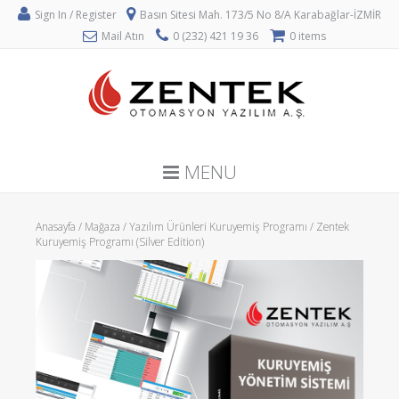
Sign In / Register
Basın Sitesi Mah. 173/5 No 8/A Karabağlar-İZMİR
Mail Atın
0 (232) 421 19 36
0 items
MENU
Anasayfa
/
Mağaza
/
Yazılım Ürünleri Kuruyemiş Programı
/ Zentek
Kuruyemiş Programı (Silver Edition)