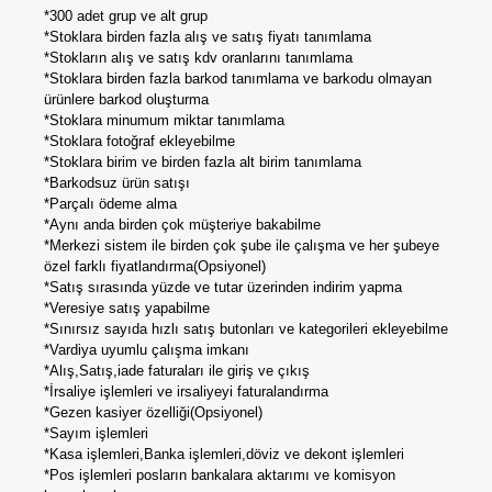
*300 adet grup ve alt grup
*Stoklara birden fazla alış ve satış fiyatı tanımlama
*Stokların alış ve satış kdv oranlarını tanımlama
*Stoklara birden fazla barkod tanımlama ve barkodu olmayan
ürünlere barkod oluşturma
*Stoklara minumum miktar tanımlama
*Stoklara fotoğraf ekleyebilme
*Stoklara birim ve birden fazla alt birim tanımlama
*Barkodsuz ürün satışı
*Parçalı ödeme alma
*Aynı anda birden çok müşteriye bakabilme
*Merkezi sistem ile birden çok şube ile çalışma ve her şubeye
özel farklı fiyatlandırma(Opsiyonel)
*Satış sırasında yüzde ve tutar üzerinden indirim yapma
*Veresiye satış yapabilme
*Sınırsız sayıda hızlı satış butonları ve kategorileri ekleyebilme
*Vardiya uyumlu çalışma imkanı
*Alış,Satış,iade faturaları ile giriş ve çıkış
*İrsaliye işlemleri ve irsaliyeyi faturalandırma
*Gezen kasiyer özelliği(Opsiyonel)
*Sayım işlemleri
*Kasa işlemleri,Banka işlemleri,döviz ve dekont işlemleri
*Pos işlemleri posların bankalara aktarımı ve komisyon