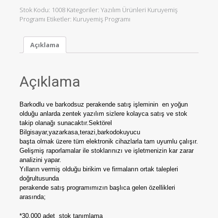
Stok Kodu:
1008
Kategoriler:
Yazılım Ürünleri Kuruyemiş
Programı
Etiketler:
Kuruyemiş Programı
Açıklama
Açıklama
Barkodlu ve barkodsuz perakende satış işleminin en yoğun
olduğu anlarda zentek yazılım sizlere kolayca satış ve stok
takip olanağı sunacaktır.Sektörel
Bilgisayar,yazarkasa,terazi,barkodokuyucu
başta olmak üzere tüm elektronik cihazlarla tam uyumlu çalışır.
Gelişmiş raporlamalar ile stoklarınızı ve işletmenizin kar zarar
analizini yapar.
Yılların vermiş olduğu birikim ve firmaların ortak talepleri
doğrultusunda
perakende satış programımızın başlıca gelen özellikleri
arasında;
*30.000 adet stok tanımlama