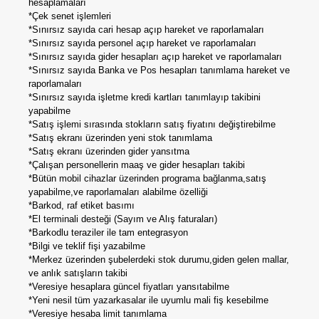
hesaplamaları
*Çek senet işlemleri
*Sınırsız sayıda cari hesap açıp hareket ve raporlamaları
*Sınırsız sayıda personel açıp hareket ve raporlamaları
*Sınırsız sayıda gider hesapları açıp hareket ve raporlamaları
*Sınırsız sayıda Banka ve Pos hesapları tanımlama hareket ve
raporlamaları
*Sınırsız sayıda işletme kredi kartları tanımlayıp takibini
yapabilme
*Satış işlemi sırasında stokların satış fiyatını değiştirebilme
*Satış ekranı üzerinden yeni stok tanımlama
*Satış ekranı üzerinden gider yansıtma
*Çalışan personellerin maaş ve gider hesapları takibi
*Bütün mobil cihazlar üzerinden programa bağlanma,satış
yapabilme,ve raporlamaları alabilme özelliği
*Barkod, raf etiket basımı
*El terminali desteği (Sayım ve Alış faturaları)
*Barkodlu teraziler ile tam entegrasyon
*Bilgi ve teklif fişi yazabilme
*Merkez üzerinden şubelerdeki stok durumu,giden gelen mallar,
ve anlık satışların takibi
*Veresiye hesaplara güncel fiyatları yansıtabilme
*Yeni nesil tüm yazarkasalar ile uyumlu mali fiş kesebilme
*Veresiye hesaba limit tanımlama