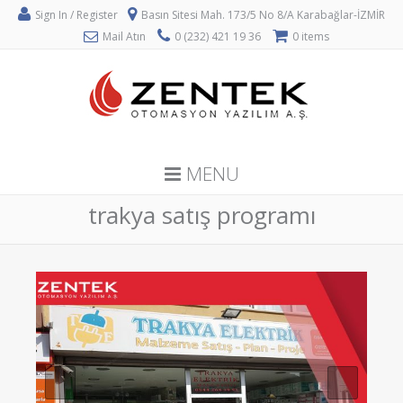
Sign In / Register
Basın Sitesi Mah. 173/5 No 8/A Karabağlar-İZMİR
Mail Atın
0 (232) 421 19 36
0 items
MENU
trakya satış programı