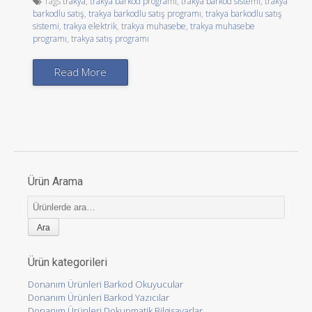
Tags
trakya
,
trakya barkod programı
,
trakya barkod sistemi
,
trakya
barkodlu satış
,
trakya barkodlu satış programı
,
trakya barkodlu satış
sistemi
,
trakya elektrik
,
trakya muhasebe
,
trakya muhasebe
programı
,
trakya satış programı
Read More
Ürün Arama
Ara:
Ürün kategorileri
Donanım Ürünleri Barkod Okuyucular
Donanım Ürünleri Barkod Yazıcılar
Donanım Ürünleri Dokunmatik Bilgisayarlar