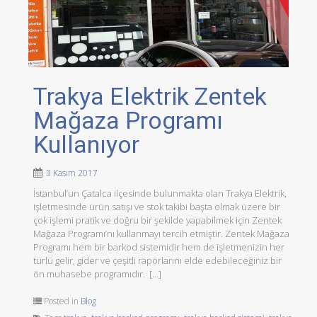
Trakya Elektrik Zentek
Mağaza Programı
Kullanıyor
3 Kasım 2017
İstanbul’un Çatalca ilçesinde bulunmakta olan Trakya Elektrik,
işletmesinde ürün satışı ve stok takibi başta olmak üzere bir
çok işlemi pratik ve doğru bir şekilde yapabilmek için Zentek
Mağaza Programı’nı kullanmayı tercih etmiştir. Zentek Mağaza
Programı hem bir barkod sistemidir hem de işletmenizin her
türlü gelir, gider ve çeşitli raporlarını elde edebileceğiniz bir
ön muhasebe programıdır. […]
Posted in
Blog