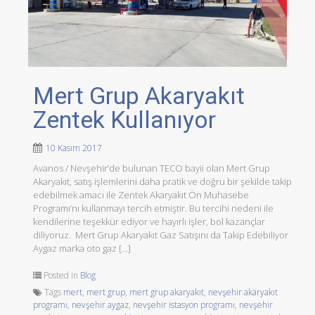
Mert Grup Akaryakıt
Zentek Kullanıyor
10 Kasım 2017
Avanos / Nevşehir’de bulunan TECO bayii olan Mert Grup
Akaryakıt, satış işlemlerini daha pratik ve doğru bir şekilde takip
edebilmek amacı ile Zentek Akaryakıt Ön Muhasebe
Programı’nı kullanmayı tercih etmiştir. Bu tercihi nedeni ile
kendilerine teşekkür ediyor ve hayırlı işler, bol kazançlar
diliyoruz. Mert Grup Akaryakıt Gaz Satışını da Takip Edebiliyor
Aygaz marka oto gaz […]
Posted in
Blog
Tags
mert
,
mert grup
,
mert grup akaryakıt
,
nevşehir akaryakıt
programı
,
nevşehir aygaz
,
nevşehir istasyon programı
,
nevşehir